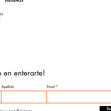
SÍGUENOS
TO
E
o en enterarte!
Apellido
Email
Su
os y condiciones