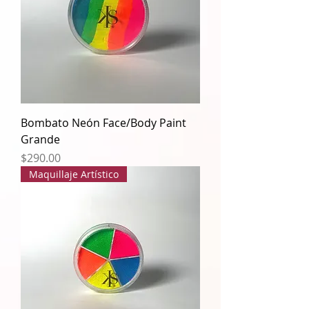
Bombato Neón Face/Body Paint
Grande
Precio
$290.00
Maquillaje Artístico