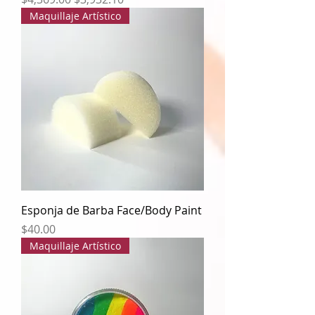
Maquillaje Artístico
Esponja de Barba Face/Body Paint
Precio
$40.00
Maquillaje Artístico