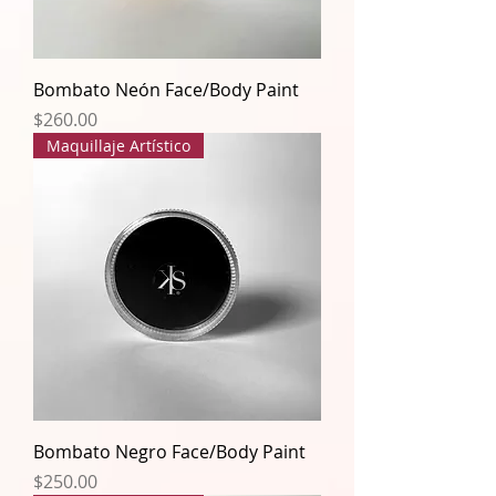
Bombato Neón Face/Body Paint
Precio
$260.00
Maquillaje Artístico
Bombato Negro Face/Body Paint
Precio
$250.00