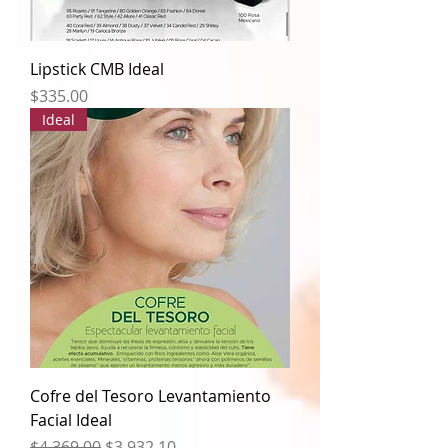
Lipstick CMB Ideal
Precio
$335.00
Ideal
Cofre del Tesoro Levantamiento
Facial Ideal
Precio
Precio de oferta
$4,369.00
$3,932.10