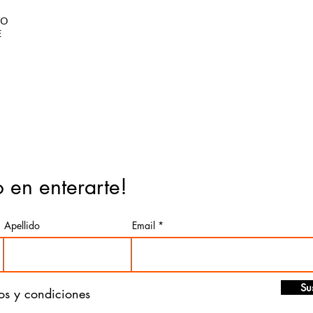
TO
E
o en enterarte!
Apellido
Email
Su
os y condiciones