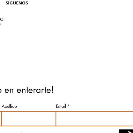
SÍGUENOS
TO
E
o en enterarte!
Apellido
Email
Su