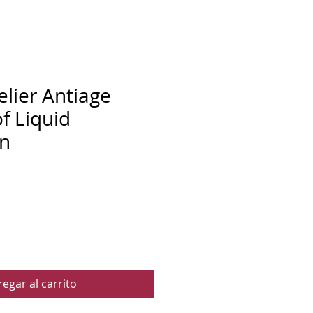
lier Antiage
f Liquid
on
egar al carrito