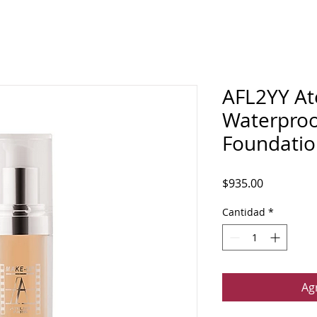
AFL2YY Ate
Waterproo
Foundati
Precio
$935.00
Cantidad
*
Agr