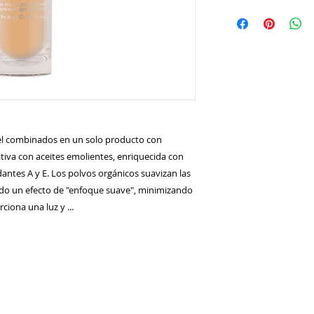
iel combinados en un solo producto con
tiva con aceites emolientes, enriquecida con
antes A y E. Los polvos orgánicos suavizan las
do un efecto de "enfoque suave", minimizando
ciona una luz y ...