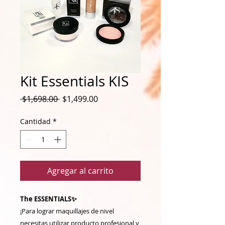
Kit Essentials KIS
Precio
Precio
 $1,698.00 
$1,499.00
de
oferta
Cantidad
*
Agregar al carrito
The ESSENTIALS✨
¡Para lograr maquillajes de nivel
necesitas utilizar producto profesional y