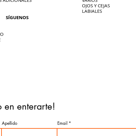
S ADICIONALES
VARIOS
OJOS Y CEJAS
LABIALES
SÍGUENOS
TO
E
o en enterarte!
Apellido
Email