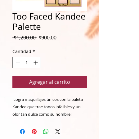
Too Faced Kandee
Palette
Precio
Precio
 $1,200.00 
$900.00
de
oferta
Cantidad
*
Agregar al carrito
¡Logra maquillajes únicos con la paleta
Kandee que trae tonos infalibles y un
olor tan dulce como su nombre!